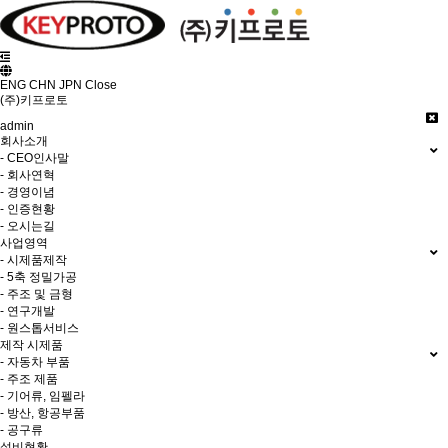
ENG
CHN
JPN
Close
(주)키프로토
admin
회사소개
- CEO인사말
- 회사연혁
- 경영이념
- 인증현황
- 오시는길
사업영역
- 시제품제작
- 5축 정밀가공
- 주조 및 금형
- 연구개발
- 원스톱서비스
제작 시제품
- 자동차 부품
- 주조 제품
- 기어류, 임펠라
- 방산, 항공부품
- 공구류
설비현황