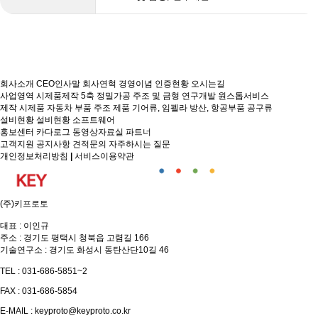
회사소개
CEO인사말
회사연혁
경영이념
인증현황
오시는길
사업영역
시제품제작
5축 정밀가공
주조 및 금형
연구개발
원스톱서비스
제작 시제품
자동차 부품
주조 제품
기어류, 임펠라
방산, 항공부품
공구류
설비현황
설비현황
소프트웨어
홍보센터
카다로그
동영상자료실
파트너
고객지원
공지사항
견적문의
자주하시는 질문
개인정보처리방침
|
서비스이용약관
(주)키프로토
대표 : 이인규
주소 : 경기도 평택시 청북읍 고렴길 166
기술연구소 : 경기도 화성시 동탄산단10길 46
TEL : 031-686-5851~2
FAX : 031-686-5854
E-MAIL : keyproto@keyproto.co.kr