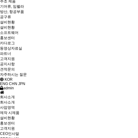
주조 제품
기어류, 임펠라
방산, 항공부품
공구류
설비현황
설비현황
소프트웨어
홍보센터
카다로그
동영상자료실
파트너
고객지원
공지사항
견적문의
자주하시는 질문
KOR
ENG
CHN
JPN
admin
회사소개
회사소개
사업영역
제작 시제품
설비현황
홍보센터
고객지원
CEO인사말