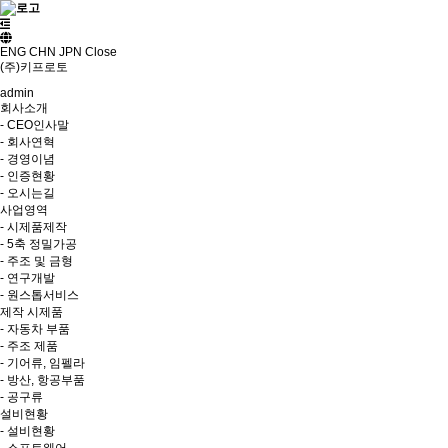
ENG
CHN
JPN
Close
(주)키프로토
admin
회사소개
- CEO인사말
- 회사연혁
- 경영이념
- 인증현황
- 오시는길
사업영역
- 시제품제작
- 5축 정밀가공
- 주조 및 금형
- 연구개발
- 원스톱서비스
제작 시제품
- 자동차 부품
- 주조 제품
- 기어류, 임펠라
- 방산, 항공부품
- 공구류
설비현황
- 설비현황